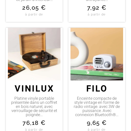
26,05
€
7,92
€
à partir de
à partir de
VINILUX
FILO
Platine vinyle portable
Enceinte compacte de
présentée dans un coffret
style vintage en forme de
en bois naturel, avec
radio vintage. avec 3W de
verrouillage de sécurité et
puissance. Avec
poignée...
connexion Bluetooth®...
76,18
€
9,65
€
à partir de
à partir de