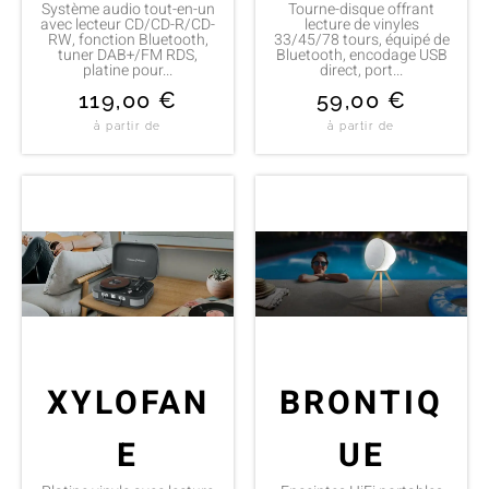
Système audio tout-en-un
Tourne-disque offrant
avec lecteur CD/CD-R/CD-
lecture de vinyles
RW, fonction Bluetooth,
33/45/78 tours, équipé de
tuner DAB+/FM RDS,
Bluetooth, encodage USB
platine pour...
direct, port...
119,00
€
59,00
€
à partir de
à partir de
XYLOFAN
BRONTIQ
E
UE