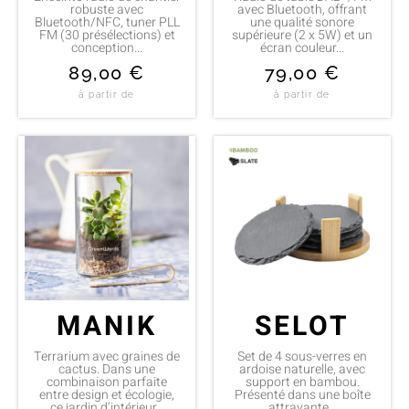
robuste avec
avec Bluetooth, offrant
Bluetooth/NFC, tuner PLL
une qualité sonore
FM (30 présélections) et
supérieure (2 x 5W) et un
conception...
écran couleur...
89,00
€
79,00
€
à partir de
à partir de
MANIK
SELOT
Terrarium avec graines de
Set de 4 sous-verres en
cactus. Dans une
ardoise naturelle, avec
combinaison parfaite
support en bambou.
entre design et écologie,
Présenté dans une boîte
ce jardin d’intérieur...
attrayante...