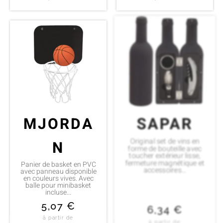
MJORDA
SAPAR
Original set de vins en
N
forme de bouteille avec
toucher extérieur lisse,
fermeture magnétique et
Panier de basket en PVC
accessoires...
avec panneau disponible
en couleurs vives. Avec
balle pour minibasket
incluse...
5,07
€
6,34
€
à partir de
à partir de