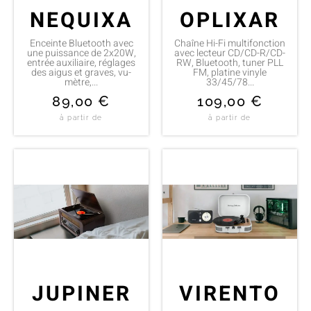
NEQUIXA
OPLIXAR
Enceinte Bluetooth avec
Chaîne Hi-Fi multifonction
une puissance de 2x20W,
avec lecteur CD/CD-R/CD-
entrée auxiliaire, réglages
RW, Bluetooth, tuner PLL
des aigus et graves, vu-
FM, platine vinyle
mètre,...
33/45/78...
89,00
€
109,00
€
à partir de
à partir de
JUPINER
VIRENTO