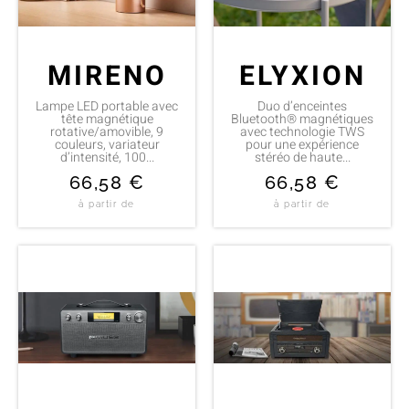
MIRENO
ELYXION
Lampe LED portable avec
Duo d’enceintes
tête magnétique
Bluetooth® magnétiques
rotative/amovible, 9
avec technologie TWS
couleurs, variateur
pour une expérience
d’intensité, 100...
stéréo de haute...
66,58
€
66,58
€
à partir de
à partir de