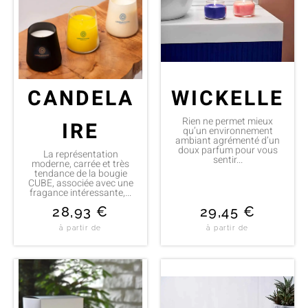
CANDELA
WICKELLE
Rien ne permet mieux
IRE
qu’un environnement
ambiant agrémenté d’un
doux parfum pour vous
La représentation
sentir...
moderne, carrée et très
tendance de la bougie
CUBE, associée avec une
fragance intéressante,...
28,93
€
29,45
€
à partir de
à partir de