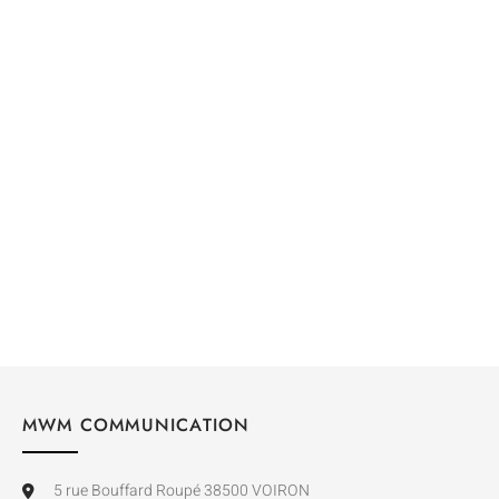
LORES
SKYNE
21,63
€
7,20
€
à partir de
à partir de
MWM COMMUNICATION
5 rue Bouffard Roupé 38500 VOIRON