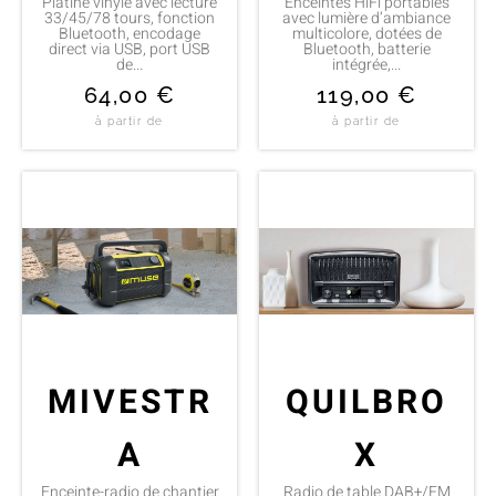
Platine vinyle avec lecture
Enceintes HiFi portables
33/45/78 tours, fonction
avec lumière d’ambiance
Bluetooth, encodage
multicolore, dotées de
direct via USB, port USB
Bluetooth, batterie
de...
intégrée,...
64,00
€
119,00
€
à partir de
à partir de
MIVESTR
QUILBRO
A
X
Enceinte-radio de chantier
Radio de table DAB+/FM