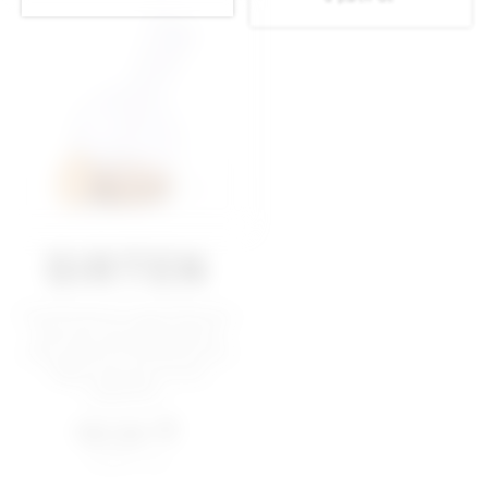
SIRTEN
COBBEY
Carafe de la Ligne Nature,
Carafe élégante de la ligne
en verre borosilicate et
Limited Edition. Une pièce
avec base et bouchon en
de design sophistiquée et
liège naturel. D’une
surprenante dont le...
capacité...
19,34
€
26,25
€
à partir de
à partir de