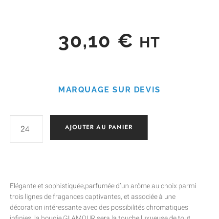
30,10
€
HT
MARQUAGE SUR DEVIS
AJOUTER AU PANIER
Elégante et sophistiquée,parfumée d’un arôme au choix parmi
trois lignes de fragances captivantes, et associée à une
décoration intéressante avec des possibilités chromatiques
infinies, la bougie GLAMOUR sera la touche luxueuse de tout