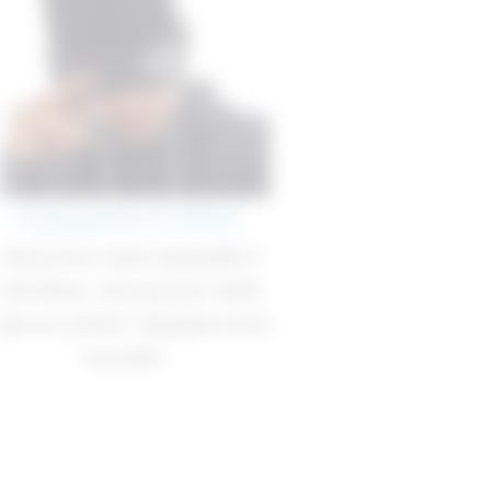
Casquette ICONIC
Casquette ORIGINALE
Découvrez notre casquette 5
Optez pour notre casquette
panneaux, conçue pour allier
100% coton sergé, au poids
style et confort ! Équipée d’une
léger de 155 g/m², pour un
nouvelle...
confort inégalé. Cette...