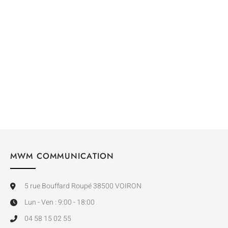
Tee-shirt de sport
original H/F
MWM COMMUNICATION
5 rue Bouffard Roupé 38500 VOIRON
Lun - Ven : 9:00 - 18:00
04 58 15 02 55