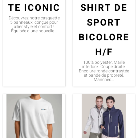
TE ICONIC
SHIRT DE
Découvrez notre casquette
SPORT
5 panneaux, conçue pour
allier style et confort !
Équipée d’une nouvelle...
BICOLORE
H/F
100% polyester. Maille
interlock. Coupe droite.
Encolure ronde contrastée
et bande de propreté.
Manches...