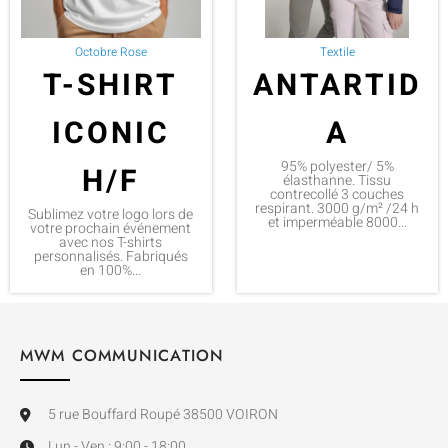
Octobre Rose
Textile
T-SHIRT
ANTARTID
ICONIC
A
95% polyester/ 5%
H/F
élasthanne. Tissu
contrecollé 3 couches
respirant. 3000 g/m² /24 h
Sublimez votre logo lors de
et imperméable 8000...
votre prochain événement
avec nos T-shirts
personnalisés. Fabriqués
en 100%...
MWM COMMUNICATION
5 rue Bouffard Roupé 38500 VOIRON
Lun - Ven : 9:00 - 18:00