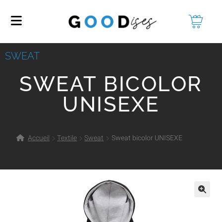
SWEAT
SWEAT BICOLOR
UNISEXE
Accueil
Textile
Sweat
Sweat bicolor UNISEXE