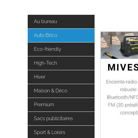
Au bureau
Auto Brico
Eco-friendly
High-Tech
MIVE
Hiver
Enceinte-radio
robuste
Maison & Déco
Bluetooth/NFC
FM (30 présél
Premium
concepti
Sacs publicitaires
Sport & Loisirs