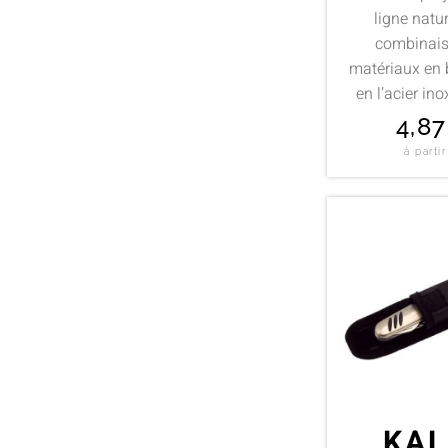
ligne natur
combinais
matériaux en
en l’acier ino
4,8
à parti
KAL