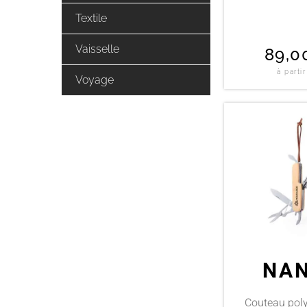
Textile
Vaisselle
89,
à parti
Voyage
NAN
Couteau poly