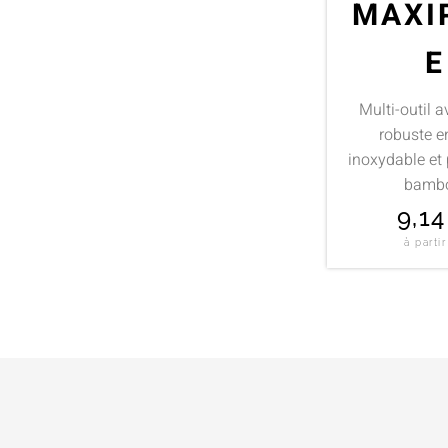
MAXI
E
Multi-outil 
robuste e
inoxydable et
bamb
9,1
à parti