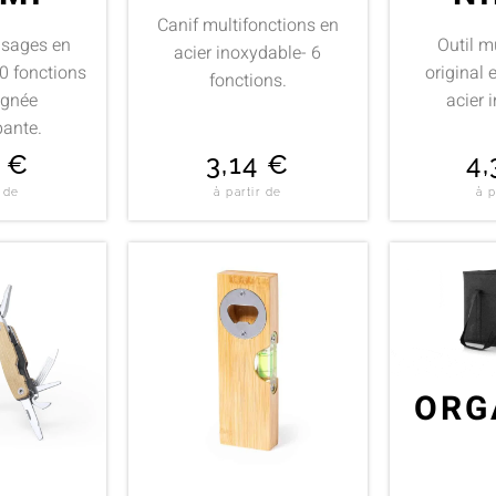
Canif multifonctions en
usages en
Outil m
acier inoxydable- 6
10 fonctions
original 
fonctions.
ignée
acier 
pante.
8
€
3,14
€
4
r de
à partir de
à p
ORG