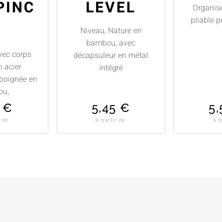
PINC
LEVEL
Organise
pliable p
Niveau, Nature en
bambou, avec
avec corps
décapsuleur en métal
n acier
intégré
 poignée en
ou,
4
€
5,45
€
5
r de
à partir de
à p