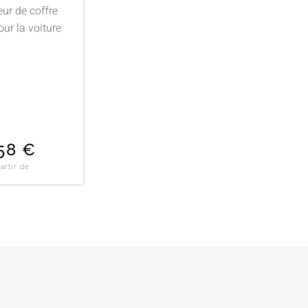
ur de coffre
our la voiture
,58
€
artir de