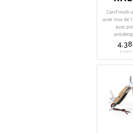
Canif multi-
acier inox de 
avec po
antidéra
4,3
à parti