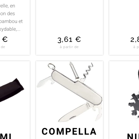
elle, en
on des
 bambou et
xydable,...
7
€
3,61
€
2
r de
à partir de
à p
COMPELLA
MI
N