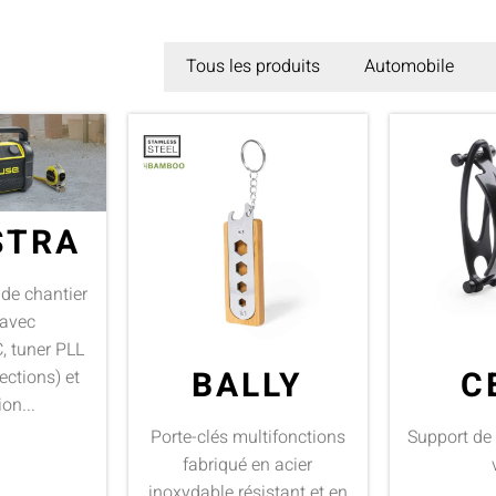
Tous les produits
Automobile
STRA
 de chantier
 avec
, tuner PLL
BALLY
C
ections) et
on...
Porte-clés multifonctions
Support de
fabriqué en acier
inoxydable résistant et en