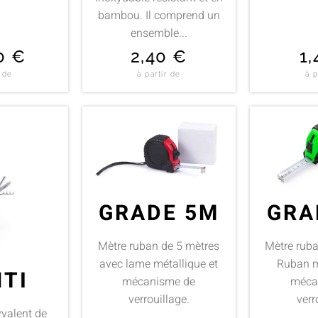
bambou. Il comprend un
ensemble...
00
€
2,40
€
1
r de
à partir de
à p
GRADE 5M
GRA
Mètre ruban de 5 mètres
Mètre ruba
avec lame métallique et
Ruban m
TI
mécanisme de
méca
verrouillage.
verr
valent de