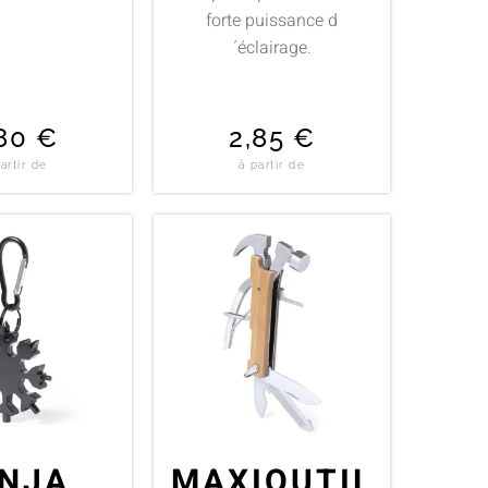
forte puissance d
´éclairage.
,80
€
2,85
€
artir de
à partir de
INJA
MAXIOUTIL