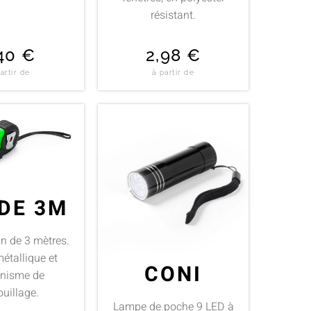
résistant.
,40
€
2,98
€
artir de
à partir de
DE 3M
n de 3 mètres.
étallique et
CONI
nisme de
ouillage.
Lampe de poche 9 LED à