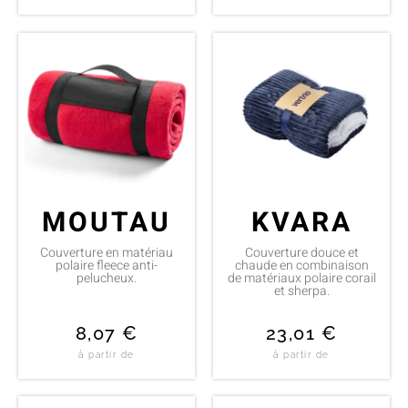
MOUTAU
KVARA
Couverture en matériau
Couverture douce et
polaire fleece anti-
chaude en combinaison
pelucheux.
de matériaux polaire corail
et sherpa.
8,07
€
23,01
€
à partir de
à partir de