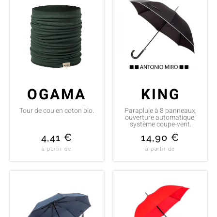
OGAMA
KING
Tour de cou en coton bio.
Parapluie à 8 panneaux,
ouverture automatique,
système coupe-vent.
4,41
€
14,90
€
à partir de
à partir de