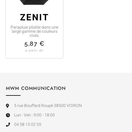
ZENIT
Parapluie pliable dans une
large gamme de couleurs
vives.
5,87
€
à partir de
MWM COMMUNICATION
5 rue Bouffard Roupé 38500 VOIRON
Lun - Ven : 9:00 - 18:00
04 58 15 02 55