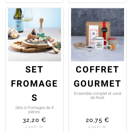
SET
COFFRET
FROMAGE
GOURMET
Ensemble complet et varié
S
de Noël.
Sets à fromages de 4
pièces.
32,20
€
20,75
€
à partir de
à partir de