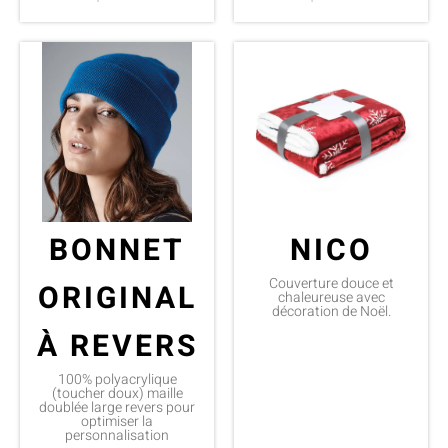
BONNET
NICO
Couverture douce et
ORIGINAL
chaleureuse avec
décoration de Noël.
À REVERS
100% polyacrylique
(toucher doux) maille
doublée large revers pour
optimiser la
personnalisation