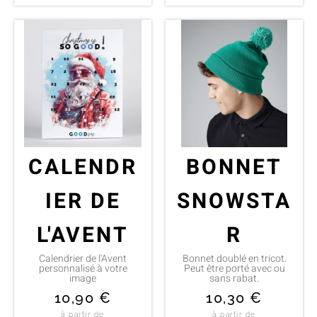
CALENDR
BONNET
IER DE
SNOWSTA
L'AVENT
R
Calendrier de l'Avent
Bonnet doublé en tricot.
personnalisé à votre
Peut être porté avec ou
image
sans rabat.
10,90
€
10,30
€
à partir de
à partir de