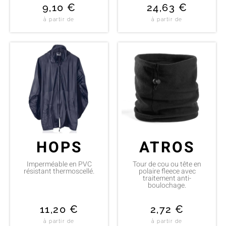
9,10
€
24,63
€
à partir de
à partir de
HOPS
ATROS
Imperméable en PVC
Tour de cou ou tête en
résistant thermoscellé.
polaire fleece avec
traitement anti-
boulochage.
11,20
€
2,72
€
à partir de
à partir de