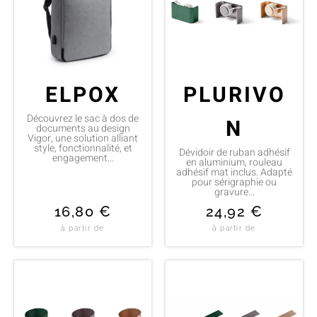
ELPOX
PLURIVO
Découvrez le sac à dos de
N
documents au design
Vigor, une solution alliant
style, fonctionnalité, et
Dévidoir de ruban adhésif
engagement...
en aluminium, rouleau
adhésif mat inclus. Adapté
pour sérigraphie ou
gravure...
16,80
€
24,92
€
à partir de
à partir de