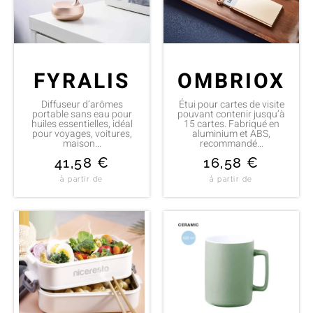
FYRALIS
OMBRIOX
Diffuseur d’arômes
Étui pour cartes de visite
portable sans eau pour
pouvant contenir jusqu’à
huiles essentielles, idéal
15 cartes. Fabriqué en
pour voyages, voitures,
aluminium et ABS,
maison...
recommandé...
41,58
€
16,58
€
à partir de
à partir de