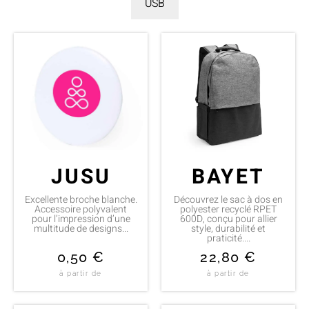
USB
JUSU
BAYET
Excellente broche blanche.
Découvrez le sac à dos en
Accessoire polyvalent
polyester recyclé RPET
pour l’impression d’une
600D, conçu pour allier
multitude de designs...
style, durabilité et
praticité....
0,50
€
22,80
€
à partir de
à partir de