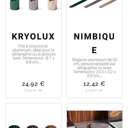
KRYOLUX
NIMBIQU
Pot à crayons en
E
aluminium, idéal pour la
sérigraphie ou la gravure
laser. Dimensions : Ø 7 x
Règle en aluminium de 20
8,8 cm,...
cm, personnalisable par
sérigraphie ou laser.
Dimensions: 23,5 x 3,2 x
0,9 cm,...
24,92
€
12,42
€
à partir de
à partir de