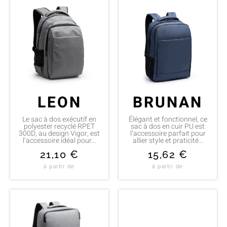
LEON
BRUNAN
Le sac à dos exécutif en
Élégant et fonctionnel, ce
polyester recyclé RPET
sac à dos en cuir PU est
300D, au design Vigor, est
l’accessoire parfait pour
l’accessoire idéal pour...
allier style et praticité...
21,10
€
15,62
€
à partir de
à partir de