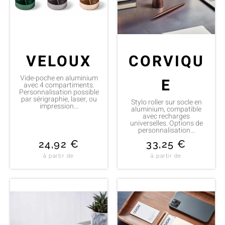
VELOUX
CORVIQU
Vide-poche en aluminium
E
avec 4 compartiments.
Personnalisation possible
par sérigraphie, laser, ou
Stylo roller sur socle en
impression...
aluminium, compatible
avec recharges
universelles. Options de
personnalisation...
24,92
€
33,25
€
à partir de
à partir de