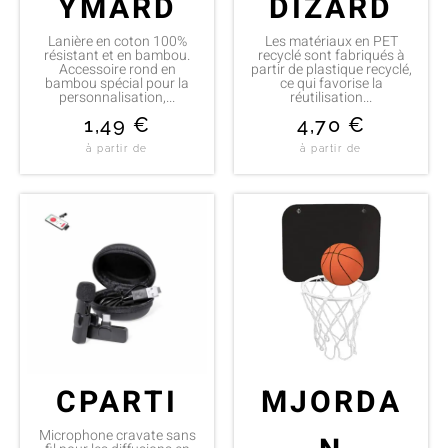
YMARD
DIZARD
Lanière en coton 100%
Les matériaux en PET
résistant et en bambou.
recyclé sont fabriqués à
Accessoire rond en
partir de plastique recyclé,
bambou spécial pour la
ce qui favorise la
personnalisation,...
réutilisation...
1,49
€
4,70
€
à partir de
à partir de
CPARTI
MJORDA
Microphone cravate sans