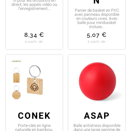
N
fil pour les diffusions en
direct, les appels vidéo ou
l’enregistrement...
Panier de basket en PVC
avec panneau disponible
en couleurs vives. Avec
balle pour minibasket
incluse...
8,34
€
5,07
€
à partir de
à partir de
CONEK
ASAP
Porte-clés en ligne
Balle antistress disponible
naturelle en bambou,
dans une large gamme de