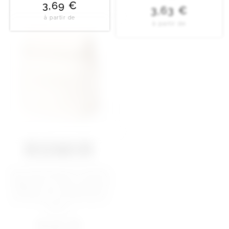
3,69
€
3,63
€
à partir de
à partir de
ROMIR
TEINIOR
Sac thermique en matière
Réfrigérateur en RPET
résistante 100% coton de
600D résistant. Comprend
330g/m2. Compartiment
2 compartiments
principal avec fermeture
indépendants, avec
Velcro...
fermeture éclair et...
6,07
€
8,94
€
à partir de
à partir de