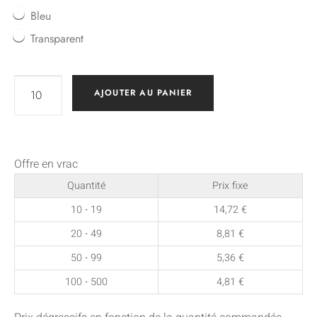
Bleu
Transparent
AJOUTER AU PANIER
Offre en vrac
Quantité
Prix fixe
10 - 19
14,72
€
20 - 49
8,81
€
50 - 99
5,36
€
100 - 500
4,81
€