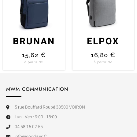
BRUNAN
ELPOX
15,62
€
16,80
€
à partir de
à partir de
MWM COMMUNICATION
5 rue Bouffard Roupé 38500 VOIRON
Lun - Ven : 9:00 - 18:00
04 58 15 02 55
info@goodises.fr