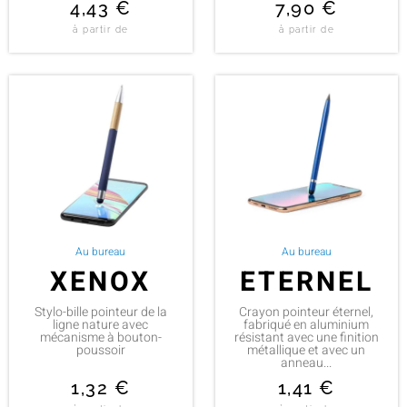
4,43
€
7,90
€
à partir de
à partir de
Au bureau
Au bureau
XENOX
ETERNEL
Stylo-bille pointeur de la
Crayon pointeur éternel,
ligne nature avec
fabriqué en aluminium
mécanisme à bouton-
résistant avec une finition
poussoir
métallique et avec un
anneau...
1,32
€
1,41
€