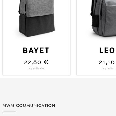
BAYET
LE
22,80
€
21,1
à partir de
à partir 
MWM COMMUNICATION