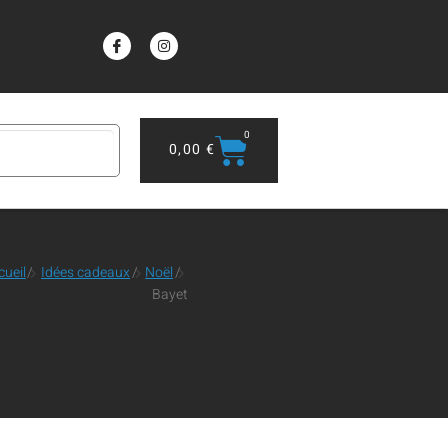
0
0,00
€
cueil
/
Idées cadeaux
/
Noël
/
Bayet