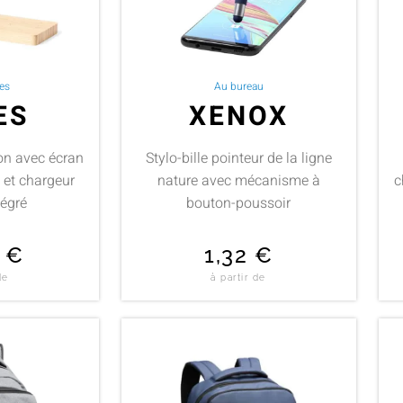
es
Au bureau
ES
XENOX
on avec écran
Stylo-bille pointeur de la ligne
é et chargeur
nature avec mécanisme à
c
tégré
bouton-poussoir
5
€
1,32
€
de
à partir de