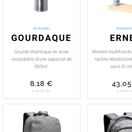
Au bureau
Accessoir
GOURDAQUE
ERN
Gourde thermique en acier
Montre multifoncti
inoxydable d’une capacité de
tactile rétroéclair
500ml.
sans fil in
8,18
€
43,0
à partir de
à partir 