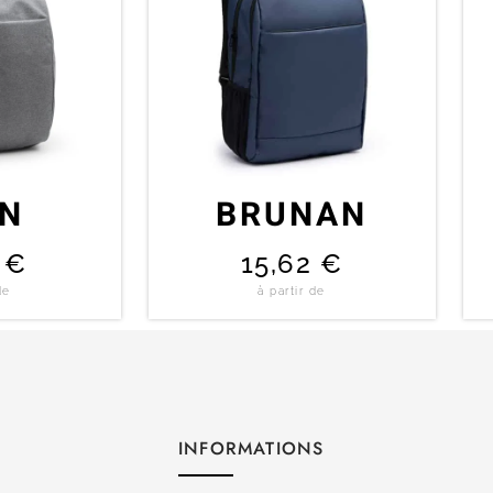
ON
BRUNAN
0
€
15,62
€
de
à partir de
INFORMATIONS