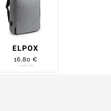
ELPOX
16,80
€
à partir de