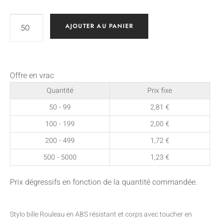
AJOUTER AU PANIER
Offre en vrac
Quantité
Prix fixe
50 - 99
2,81
€
100 - 199
2,00
€
200 - 499
1,72
€
500 - 5000
1,23
€
Prix dégressifs en fonction de la quantité commandée.
Stylo bille Rouleau en ABS résistant et corps avec toucher en