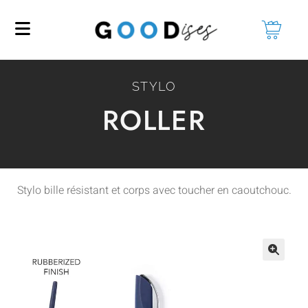
STYLO
ROLLER
Stylo bille résistant et corps avec toucher en caoutchouc.