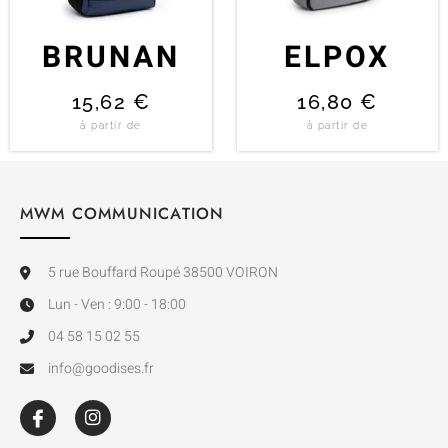
BRUNAN
ELPOX
15,62
€
16,80
€
à partir de
à partir de
MWM COMMUNICATION
5 rue Bouffard Roupé 38500 VOIRON
Lun - Ven : 9:00 - 18:00
04 58 15 02 55
info@goodises.fr