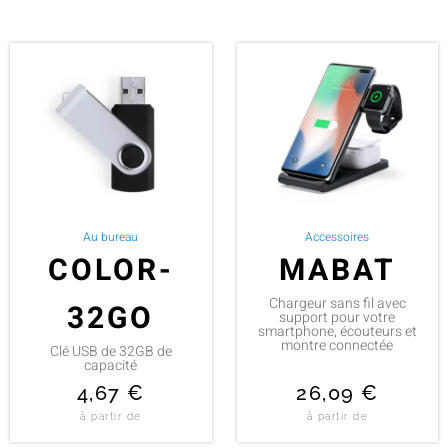
Au bureau
Accessoires
COLOR-
MABAT
Chargeur sans fil avec
32GO
support pour votre
smartphone, écouteurs et
montre connectée
Clé USB de 32GB de
capacité
4,67
€
26,09
€
à partir de
à partir de