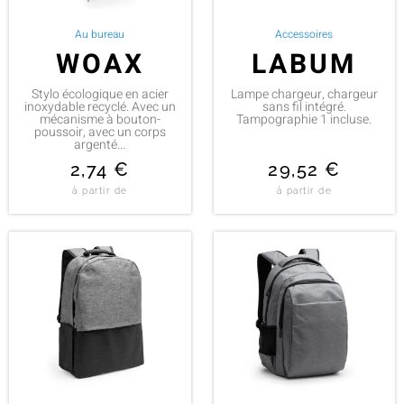
Au bureau
Accessoires
WOAX
LABUM
Stylo écologique en acier
Lampe chargeur, chargeur
inoxydable recyclé. Avec un
sans fil intégré.
mécanisme à bouton-
Tampographie 1 incluse.
poussoir, avec un corps
argenté...
2,74
€
29,52
€
à partir de
à partir de