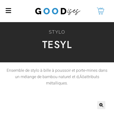
STYLO
TESYL
Ensemble de stylo à bille à poussoir et porte-mines dans
un mélange de bambou naturel et d‚Äôattributs
métalliques.