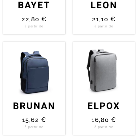
BAYET
LEON
22,80
€
21,10
€
à partir de
à partir de
BRUNAN
ELPOX
15,62
€
16,80
€
à partir de
à partir de