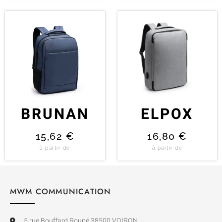
BRUNAN
ELPOX
15,62
€
16,80
€
à partir de
à partir de
MWM COMMUNICATION
5 rue Bouffard Roupé 38500 VOIRON