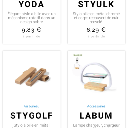
YODA
STYULK
Élégant stylo à bille avec un
Stylo bille en métal chromé
mécanisme rotatif dans un
et corps recouvert de cuir
design sobre
recyclé.
9,83
€
6,29
€
à partir de
à partir de
Au bureau
Accessoires
STYGOLF
LABUM
Stylo à bille en métal
Lampe chargeur, chargeur