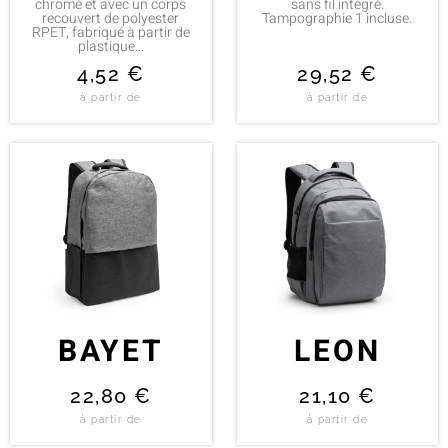
chromé et avec un corps
sans fil intégré.
recouvert de polyester
Tampographie 1 incluse.
RPET, fabriqué à partir de
plastique...
4,52
€
29,52
€
à partir de
à partir de
BAYET
LEON
22,80
€
21,10
€
à partir de
à partir de