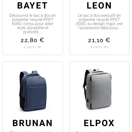
BAYET
LEON
Découvrez le sac à dos en
Le sac à dos exécutif en
polyester recyclé RPET
polyester recyclé RPET
600D, conçu pour allier
300D, au design Vigor, est
style, durabilité et
l’accessoire idéal pour...
praticité....
22,80
€
21,10
€
à partir de
à partir de
BRUNAN
ELPOX