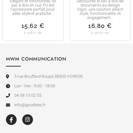
Élégant et fonctionnel, ce
Découvrez le sac à dos de
sac à dos en cuir PU est
documents au design
l’accessoire parfait pour
Vigor, une solution alliant
allier style et praticité...
style, fonctionnalité, et
engagement...
15,62
€
16,80
€
à partir de
à partir de
MWM COMMUNICATION
5 rue Bouffard Roupé 38500 VOIRON
Lun - Ven : 9:00 - 18:00
04 58 15 02 55
info@goodises.fr