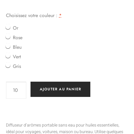
Choisissez votre couleur :
*
Or
Rose
Bleu
Vert
Gris
AJOUTER AU PANIER
Diffuseur d’arômes portable sans eau pour huiles essentielles,
idéal pour voyages, voitures, maison ou bureau. Utilise quelques