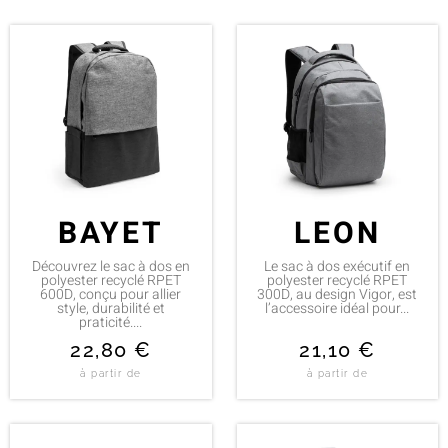
BAYET
LEON
Découvrez le sac à dos en
Le sac à dos exécutif en
polyester recyclé RPET
polyester recyclé RPET
600D, conçu pour allier
300D, au design Vigor, est
style, durabilité et
l’accessoire idéal pour...
praticité....
22,80
€
21,10
€
à partir de
à partir de