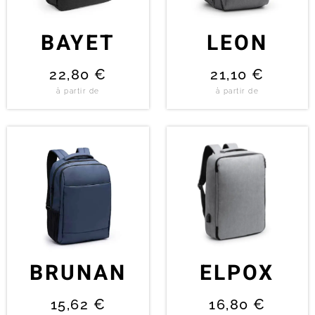
BAYET
LEON
22,80
€
21,10
€
à partir de
à partir de
BRUNAN
ELPOX
15,62
€
16,80
€