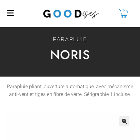
PARAPLUIE
NORIS
Parapluie pliant, ouverture automatique, avec mécanisme
anti-vent et tiges en fibre de verre. Sérigraphie 1 incluse.