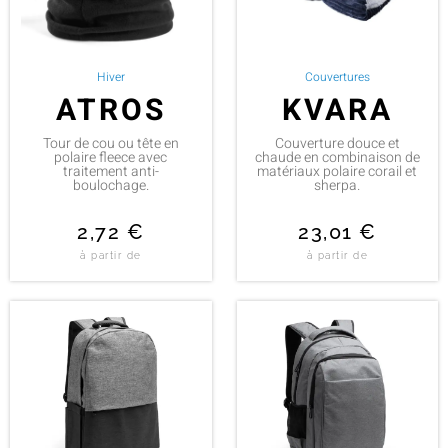
Hiver
Couvertures
ATROS
KVARA
Tour de cou ou tête en
Couverture douce et
polaire fleece avec
chaude en combinaison de
traitement anti-
matériaux polaire corail et
boulochage.
sherpa.
2,72
€
23,01
€
à partir de
à partir de