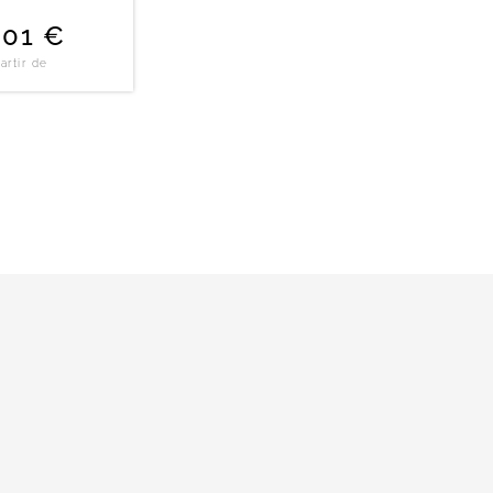
,01
€
artir de