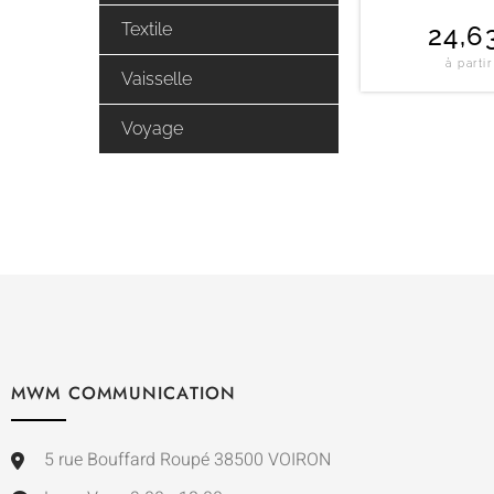
Textile
24,6
à parti
Vaisselle
Voyage
MWM COMMUNICATION
5 rue Bouffard Roupé 38500 VOIRON