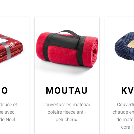
CO
MOUTAU
K
douce et
Couverture en matériau
Couvert
se avec
polaire fleece anti-
chaude e
de Noël.
pelucheux.
de matér
corail