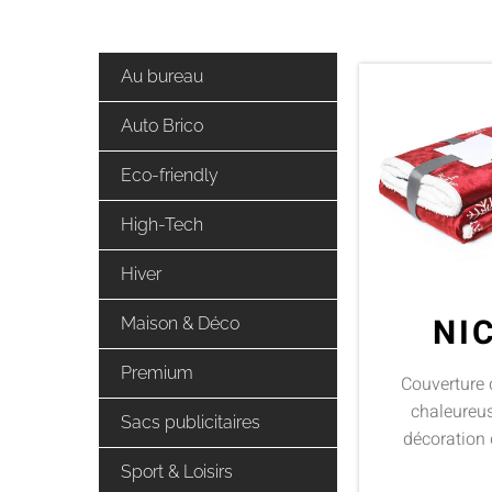
Au bureau
Auto Brico
Eco-friendly
High-Tech
Hiver
NI
Maison & Déco
Premium
Couverture 
chaleureu
Sacs publicitaires
décoration 
Sport & Loisirs