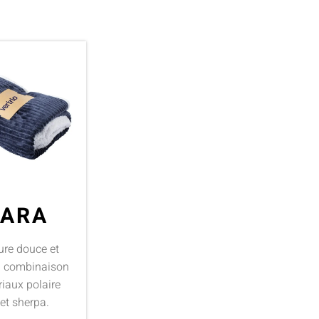
VARA
ure douce et
n combinaison
iaux polaire
 et sherpa.