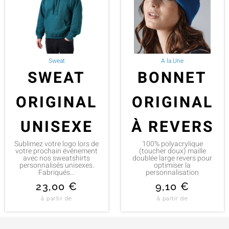
Sweat
A la Une
SWEAT
BONNET
ORIGINAL
ORIGINAL
UNISEXE
À REVERS
Sublimez votre logo lors de
100% polyacrylique
votre prochain événement
(toucher doux) maille
avec nos sweatshirts
doublée large revers pour
personnalisés unisexes.
optimiser la
Fabriqués...
personnalisation
23,00
€
9,10
€
à partir de
à partir de