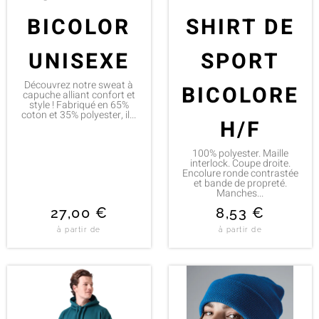
BICOLOR
SHIRT DE
UNISEXE
SPORT
Découvrez notre sweat à
BICOLORE
capuche alliant confort et
style ! Fabriqué en 65%
coton et 35% polyester, il...
H/F
100% polyester. Maille
interlock. Coupe droite.
Encolure ronde contrastée
et bande de propreté.
Manches...
27,00
€
8,53
€
à partir de
à partir de