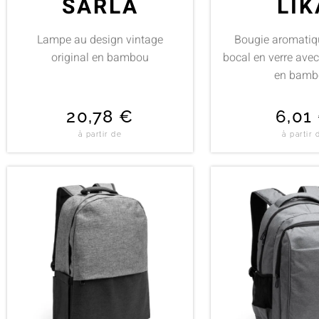
SARLA
LIK
Lampe au design vintage
Bougie aromatiq
original en bambou
bocal en verre ave
en bamb
20,78
€
6,01
à partir de
à partir 