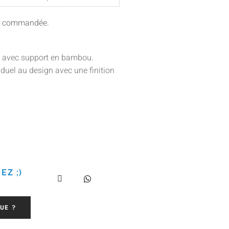
ité commandée.
e, avec support en bambou.
iduel au design avec une finition
EZ ;)
UE ?