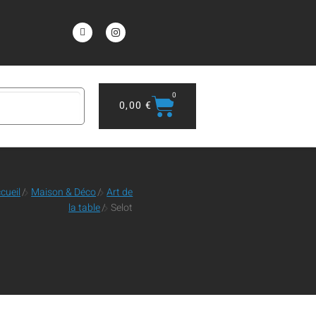
0
0,00
€
cueil
/
Maison & Déco
/
Art de
la table
/
Selot