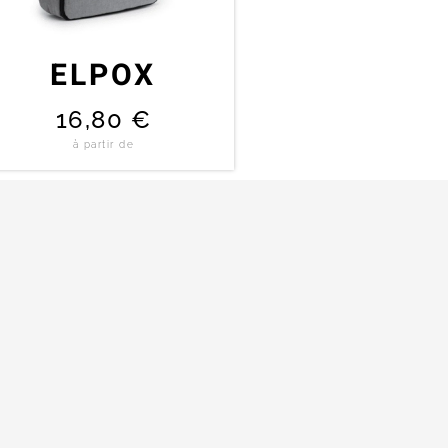
ELPOX
16,80
€
à partir de