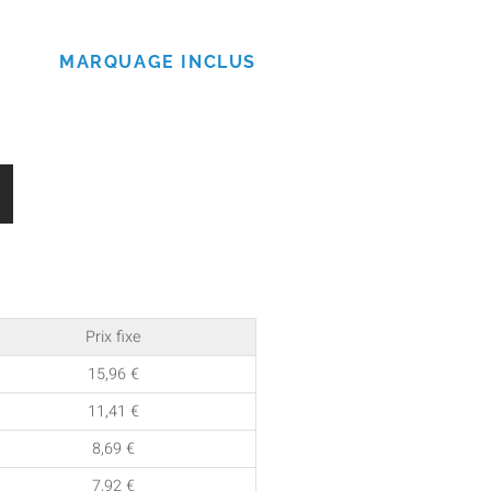
MARQUAGE INCLUS
Prix fixe
15,96
€
11,41
€
8,69
€
7,92
€