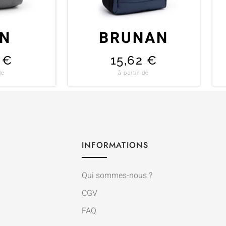
ON
BRUNAN
0
€
15,62
€
de
à partir de
INFORMATIONS
Qui sommes-nous ?
CGV
FAQ