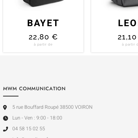
BAYET
LE
22,80
€
21,1
à partir de
à partir 
MWM COMMUNICATION
5 rue Bouffard Roupé 38500 VOIRON
Lun - Ven : 9:00 - 18:00
04 58 15 02 55