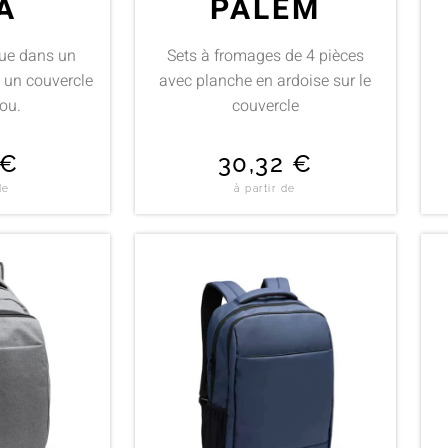
A
PALEM
ue dans un
Sets à fromages de 4 pièces
c un couvercle
avec planche en ardoise sur le
ou.
couvercle
€
30,32
€
de
à partir de