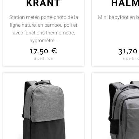
KRANT
HAL
Station météo porte-photo de la
Mini babyfoot en bo
ligne nature, en bambou poli et
avec fonctions thermomètre,
hygromètre...
17,50
€
31,7
à partir de
à partir 