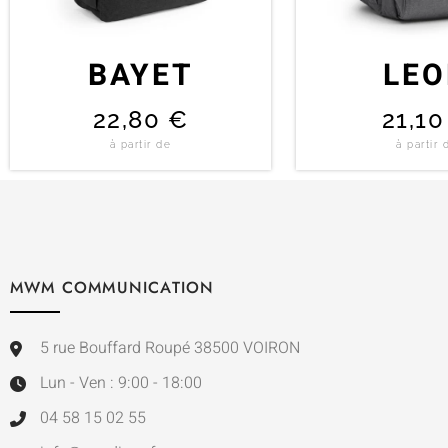
BAYET
LE
22,80
€
21,1
à partir de
à partir 
MWM COMMUNICATION
5 rue Bouffard Roupé 38500 VOIRON
Lun - Ven : 9:00 - 18:00
04 58 15 02 55