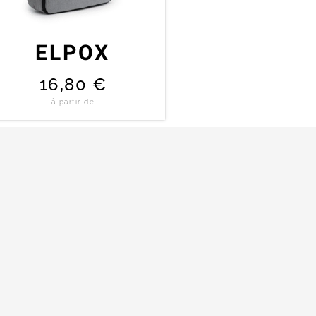
ELPOX
16,80
€
à partir de