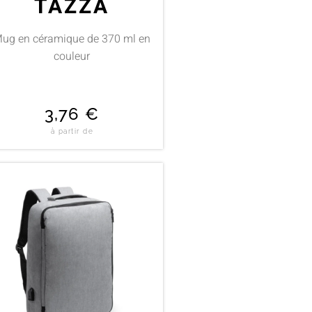
TAZZA
ug en céramique de 370 ml en
couleur
3,76
€
à partir de