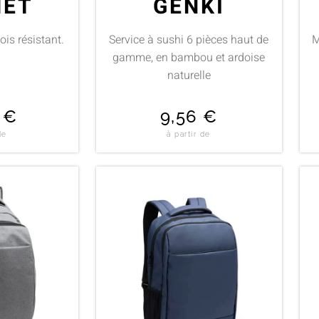
MET
GENKI
is résistant.
Service à sushi 6 pièces haut de
M
gamme, en bambou et ardoise
naturelle
0
€
9,56
€
de
à partir de