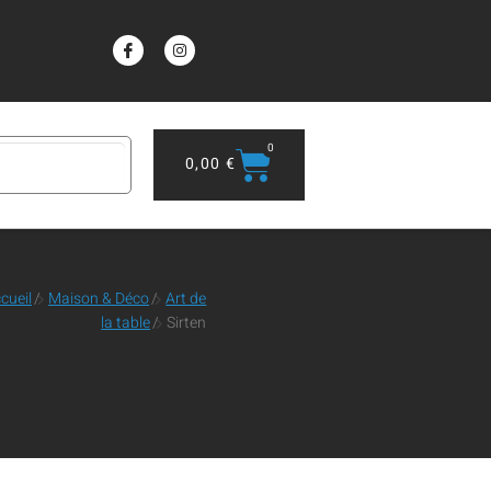
0
0,00
€
cueil
/
Maison & Déco
/
Art de
la table
/
Sirten