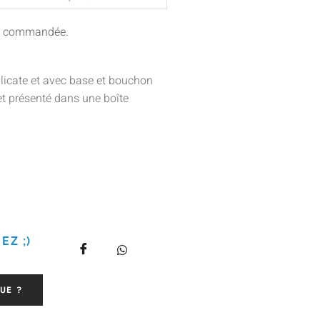
ité commandée.
ilicate et avec base et bouchon
 et présenté dans une boîte
EZ ;)
UE ?