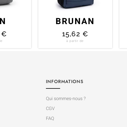
ON
BRUNAN
0
€
15,62
€
de
à partir de
INFORMATIONS
Qui sommes-nous ?
CGV
FAQ