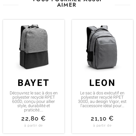
AIMER
BAYET
LEON
Découvrez le sac à dos en
Le sac à dos exécutif en
polyester recyclé RPET
polyester recyclé RPET
600D, conçu pour allier
300D, au design Vigor, est
style, durabilité et
l’accessoire idéal pour...
praticité....
22,80
€
21,10
€
à partir de
à partir de