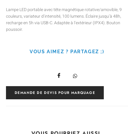
Lampe LED portable avec tête magnétique rotative/amovible, 9
couleurs, variateur d’intensité, 100 lumens. Éclaire jusqu’à 48h,
recharge en 5h via USB-C. Adaptée à l’extérieur (IPX4). Bouton
poussoir.
VOUS AIMEZ ? PARTAGEZ ;)
DEMANDE DE DEVIS POUR MARQUAGE
VOUS POURRIEZ AUSSI