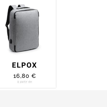
ELPOX
16,80
€
à partir de