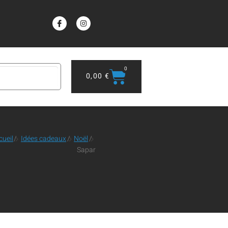
0
0,00
€
cueil
/
Idées cadeaux
/
Noël
/
Sapar