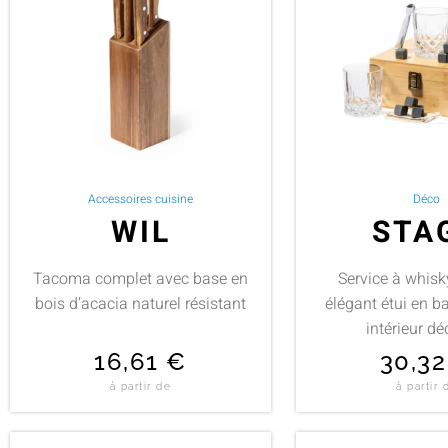
Accessoires cuisine
Déco
WIL
STA
Tacoma complet avec base en
Service à whis
bois d’acacia naturel résistant
élégant étui en 
intérieur d
16,61
€
30,3
à partir de
à partir 