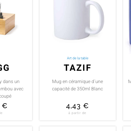
Art de la table
GG
TAZIF
ky dans un
Mug en céramique d´une
M
bambou avec
capacité de 350ml Blanc
écoupé
2
€
4,43
€
de
à partir de