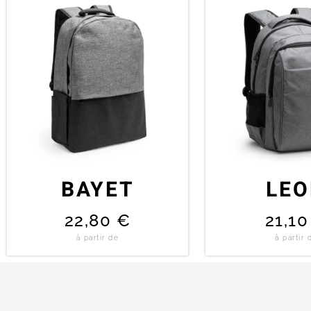
BAYET
LE
22,80
€
21,1
à partir de
à partir 