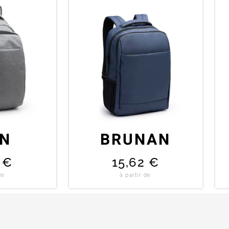
ON
BRUNAN
0
€
15,62
€
de
à partir de