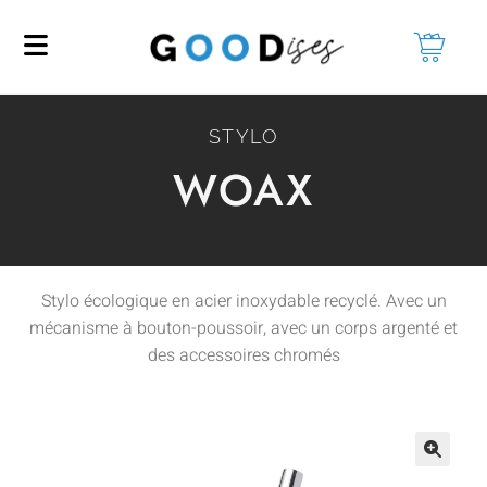
STYLO
WOAX
Stylo écologique en acier inoxydable recyclé. Avec un
mécanisme à bouton-poussoir, avec un corps argenté et
des accessoires chromés