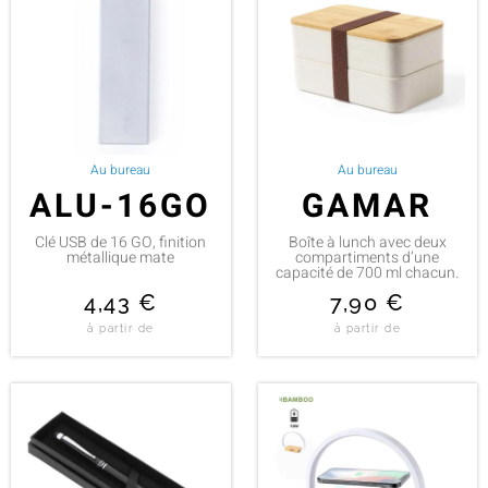
Au bureau
Au bureau
ALU-16GO
GAMAR
Clé USB de 16 GO, finition
Boîte à lunch avec deux
métallique mate
compartiments d’une
capacité de 700 ml chacun.
4,43
€
7,90
€
à partir de
à partir de