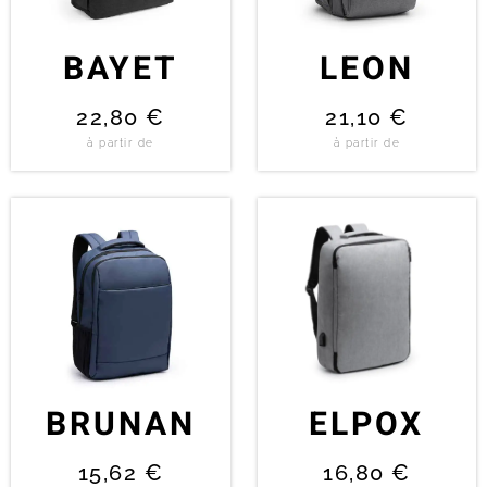
BAYET
LEON
22,80
€
21,10
€
à partir de
à partir de
BRUNAN
ELPOX
15,62
€
16,80
€