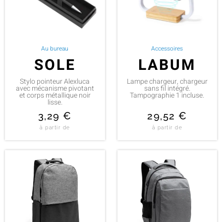
Au bureau
Accessoires
SOLE
LABUM
Stylo pointeur Alexluca
Lampe chargeur, chargeur
avec mécanisme pivotant
sans fil intégré.
et corps métallique noir
Tampographie 1 incluse.
lisse.
3,29
€
29,52
€
à partir de
à partir de