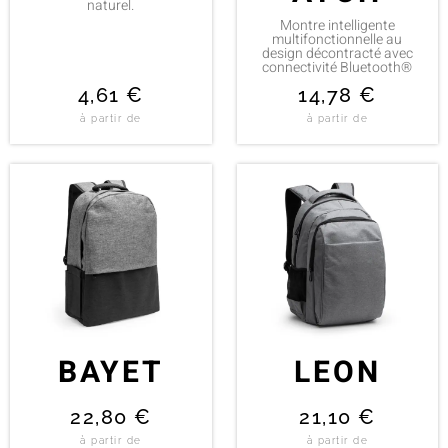
naturel.
Montre intelligente
multifonctionnelle au
design décontracté avec
connectivité Bluetooth®
4,61
€
14,78
€
à partir de
à partir de
BAYET
LEON
22,80
€
21,10
€
à partir de
à partir de