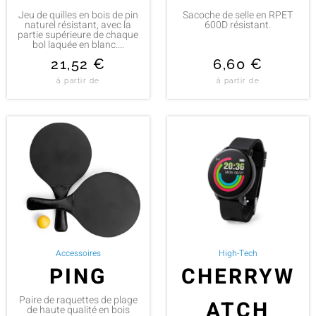
Jeu de quilles en bois de pin
Sacoche de selle en RPET
naturel résistant, avec la
600D résistant.
partie supérieure de chaque
bol laquée en blanc....
21,52
€
6,60
€
à partir de
à partir de
Accessoires
High-Tech
PING
CHERRYW
Paire de raquettes de plage
ATCH
de haute qualité en bois