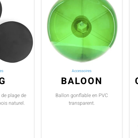
es
Accessoires
G
BALOON
s de plage de
Ballon gonflable en PVC
ois naturel.
transparent.