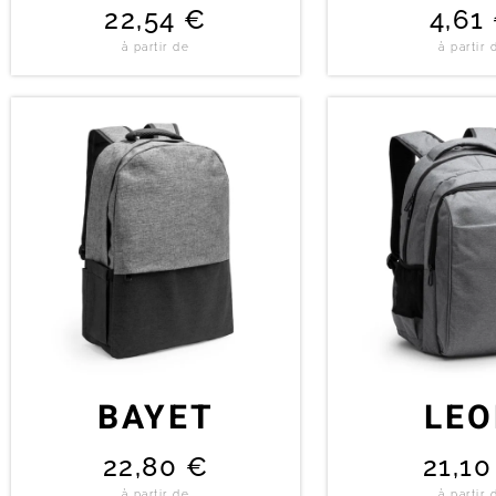
22,54
€
4,61
à partir de
à partir 
BAYET
LE
22,80
€
21,1
à partir de
à partir 