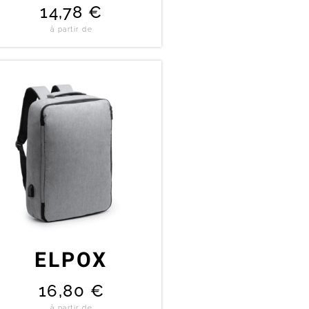
14,78
€
à partir de
ELPOX
16,80
€
à partir de