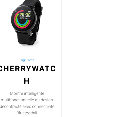
High-Tech
CHERRYWATC
H
Montre intelligente
multifonctionnelle au design
décontracté avec connectivité
Bluetooth®