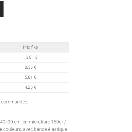
Prix fixe
13,81
€
8,36
€
5,81
€
4,25
€
ité commandée.
e 40×90 cm, en microfibre 160gr /
 couleurs, avec bande élastique