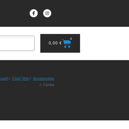
0
0,00
€
cueil
/
C'est l'été
/
Accessoires
/
Fanke