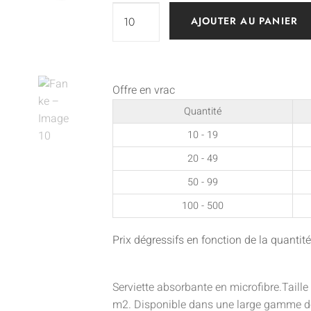
AJOUTER AU PANIER
Offre en vrac
Quantité
10 - 19
20 - 49
50 - 99
100 - 500
Prix dégressifs en fonction de la quant
Serviette absorbante en microfibre.Taill
m2. Disponible dans une large gamme de