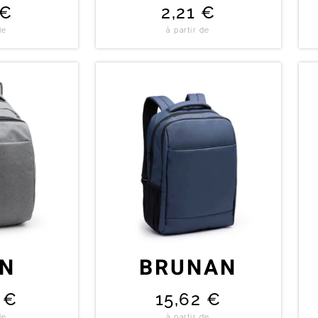
€
2,21
€
de
à partir de
ON
BRUNAN
0
€
15,62
€
de
à partir de