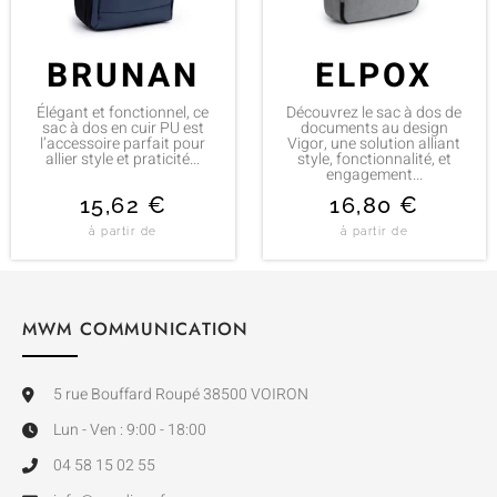
BRUNAN
ELPOX
Élégant et fonctionnel, ce
Découvrez le sac à dos de
sac à dos en cuir PU est
documents au design
l’accessoire parfait pour
Vigor, une solution alliant
allier style et praticité...
style, fonctionnalité, et
engagement...
15,62
€
16,80
€
à partir de
à partir de
MWM COMMUNICATION
5 rue Bouffard Roupé 38500 VOIRON
Lun - Ven : 9:00 - 18:00
04 58 15 02 55