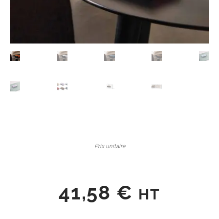
Prix unitaire
41,58
€
HT