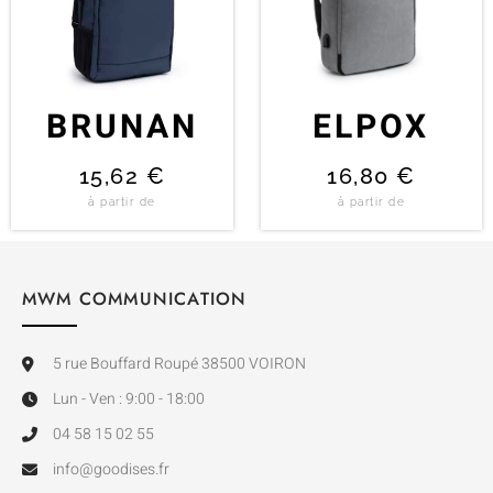
BRUNAN
ELPOX
15,62
€
16,80
€
à partir de
à partir de
MWM COMMUNICATION
5 rue Bouffard Roupé 38500 VOIRON
Lun - Ven : 9:00 - 18:00
04 58 15 02 55
info@goodises.fr