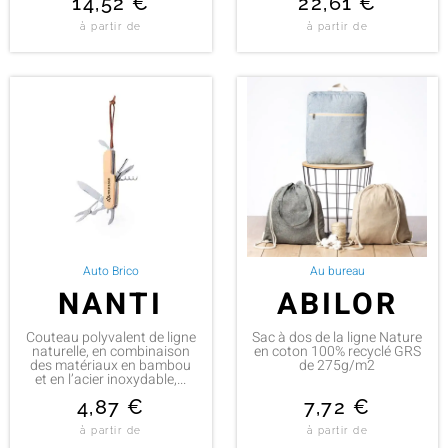
14,52
€
22,61
€
à partir de
à partir de
Auto Brico
Au bureau
NANTI
ABILOR
Couteau polyvalent de ligne
Sac à dos de la ligne Nature
naturelle, en combinaison
en coton 100% recyclé GRS
des matériaux en bambou
de 275g/m2
et en l’acier inoxydable,...
4,87
€
7,72
€
à partir de
à partir de