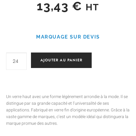
13,43
€
HT
MARQUAGE SUR DEVIS
AJOUTER AU PANIER
Un verre haut avec une forme légèrement arrondie à la mode. Il se
distingue par sa grande capacité et l’universalité de ses
applications. Fabriqué en verre fin d’origine européenne. Grâce à la
vaste gamme de marques, c’est un modèle idéal qui distinguera la
marque promue des autres.