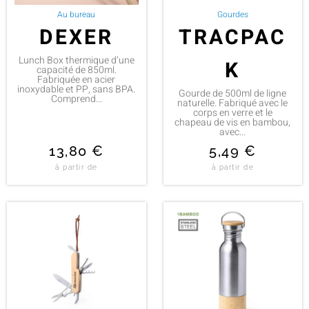
Au bureau
Gourdes
DEXER
TRACPAC
Lunch Box thermique d’une
K
capacité de 850ml.
Fabriquée en acier
inoxydable et PP, sans BPA.
Gourde de 500ml de ligne
Comprend...
naturelle. Fabriqué avec le
corps en verre et le
chapeau de vis en bambou,
avec...
13,80
€
5,49
€
à partir de
à partir de