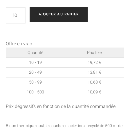
AJOUTER AU PANIER
Offre en vrac
Quantité
Prix fixe
10 - 19
19,72
€
20 - 49
13,81
€
50 - 99
10,63
€
100 - 500
10,09
€
Prix dégressifs en fonction de la quantité commandée.
Bidon thermique double couche en acier inox recyclé de 500 ml de