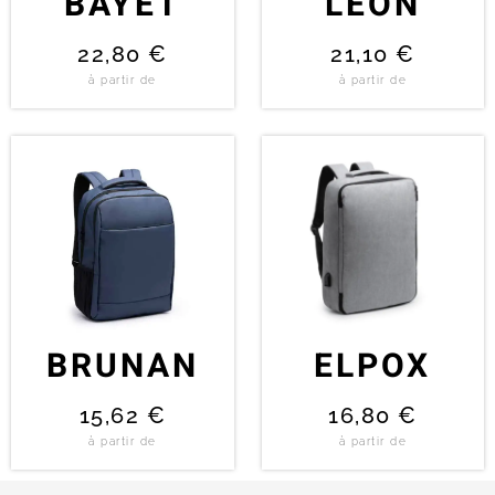
BAYET
LEON
22,80
€
21,10
€
à partir de
à partir de
BRUNAN
ELPOX
15,62
€
16,80
€
à partir de
à partir de