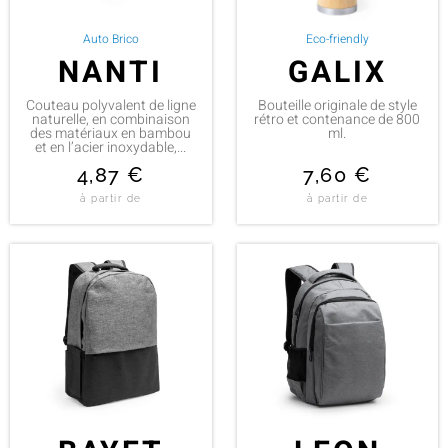
Auto Brico
Eco-friendly
NANTI
GALIX
Couteau polyvalent de ligne
Bouteille originale de style
naturelle, en combinaison
rétro et contenance de 800
des matériaux en bambou
ml.
et en l’acier inoxydable,...
4,87
€
7,60
€
à partir de
à partir de