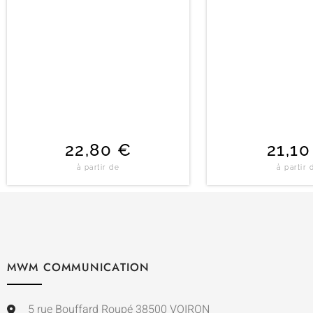
22,80
€
21,1
à partir de
à partir 
MWM COMMUNICATION
5 rue Bouffard Roupé 38500 VOIRON