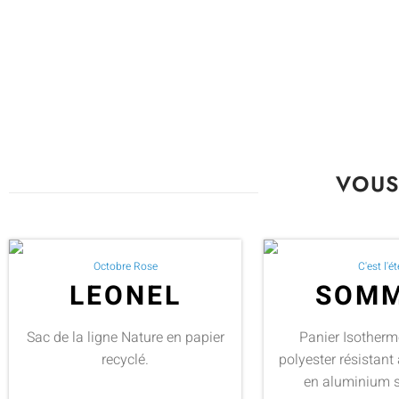
VOUS
Octobre Rose
C'est l'ét
LEONEL
SOM
Sac de la ligne Nature en papier
Panier Isother
recyclé.
polyester résistant 
en aluminium 