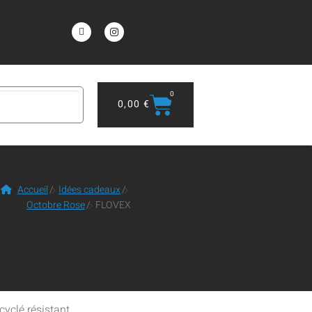
0
0,00
€
Accueil
/
Idées cadeaux
/
Octobre Rose
/
FLOVEX
cyclé résistant.