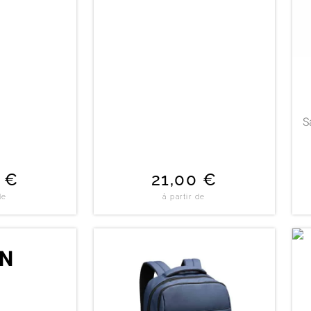
S
0
€
21,00
€
de
à partir de
ON