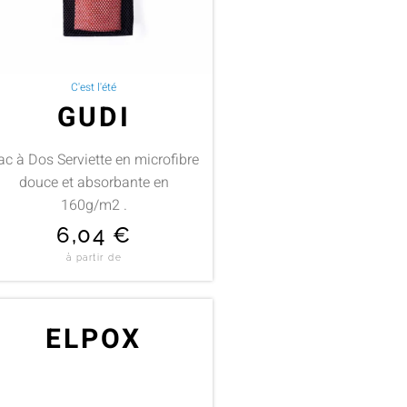
C'est l'été
GUDI
ac à Dos Serviette en microfibre
douce et absorbante en
160g/m2 .
6,04
€
à partir de
ELPOX