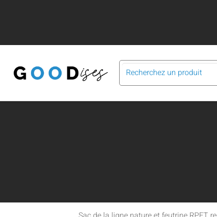
X
Sac de la ligne nature et feutrine RPET re