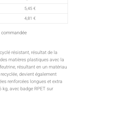
5,45
€
4,81
€
ité commandée
yclé résistant, résultat de la
des matières plastiques avec la
feutrine, résultant en un matériau
e recyclée, devient également
nées renforcées longues et extra
 6 kg, avec badge RPET sur