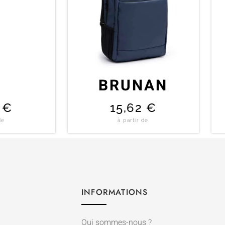
BRUNAN
0
€
15,62
€
de
à partir de
INFORMATIONS
Qui sommes-nous ?