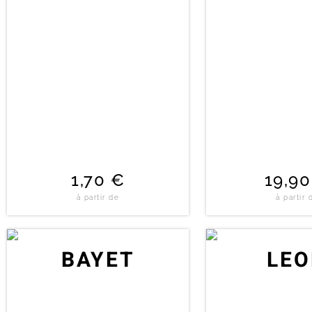
1,70
€
19,9
à partir de
à partir 
BAYET
LE