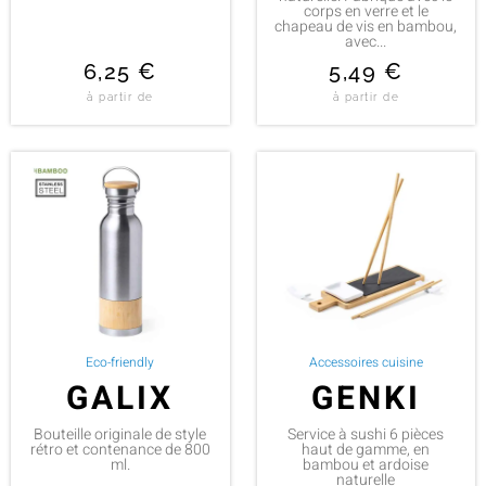
corps en verre et le
chapeau de vis en bambou,
avec...
6,25
€
5,49
€
à partir de
à partir de
Eco-friendly
Accessoires cuisine
GALIX
GENKI
Bouteille originale de style
Service à sushi 6 pièces
rétro et contenance de 800
haut de gamme, en
ml.
bambou et ardoise
naturelle