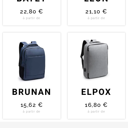
22,80
€
21,10
€
à partir de
à partir de
BRUNAN
ELPOX
15,62
€
16,80
€
à partir de
à partir de