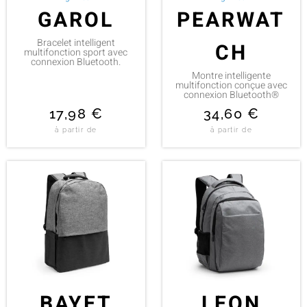
GAROL
PEARWAT
Bracelet intelligent
CH
multifonction sport avec
connexion Bluetooth.
Montre intelligente
multifonction conçue avec
connexion Bluetooth®
17,98
€
34,60
€
à partir de
à partir de
BAYET
LEON