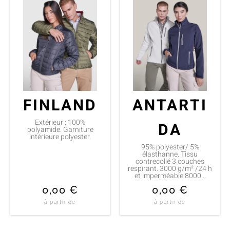
FINLAND
ANTARTI
Extérieur : 100%
DA
polyamide. Garniture
intérieure polyester.
95% polyester/ 5%
élasthanne. Tissu
contrecollé 3 couches
respirant. 3000 g/m² /24 h
et imperméable 8000...
0,00
€
0,00
€
à partir de
à partir de