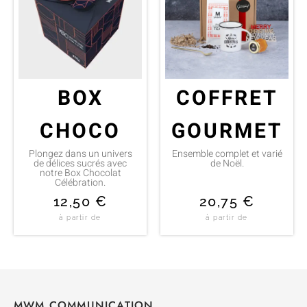
BOX
COFFRET
CHOCO
GOURMET
Plongez dans un univers
Ensemble complet et varié
de délices sucrés avec
de Noël.
notre Box Chocolat
Célébration.
12,50
€
20,75
€
à partir de
à partir de
MWM COMMUNICATION