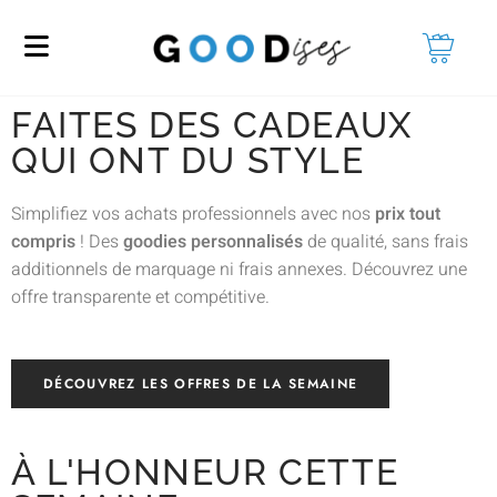
FAITES DES CADEAUX
QUI ONT DU STYLE
Simplifiez vos achats professionnels avec nos
prix tout
compris
! Des
goodies personnalisés
de qualité, sans frais
additionnels de marquage ni frais annexes. Découvrez une
offre transparente et compétitive.
DÉCOUVREZ LES OFFRES DE LA SEMAINE
À L'HONNEUR CETTE